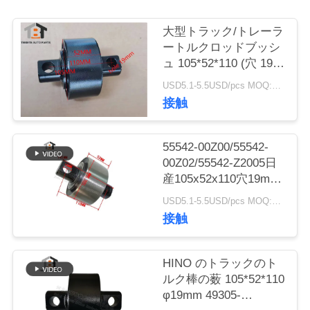
質
管
大型トラック/トレーラ
ートルクロッドブッシ
理
ュ 105*52*110 (穴 19)
ミリメートル日野/い
USD5.1-5.5USD/pcs MOQ:50pcs
すゞ V バーブッシュ
接触
私
達
55542-00Z00/55542-
に
00Z02/55542-Z2005日
産105x52x110穴19mm
連
のための日本のトラッ
USD5.1-5.5USD/pcs MOQ:50個
クのトルク棒の薮
絡
接触
し
HINO のトラックのト
な
ルク棒の薮 105*52*110
φ19mm 49305-
さ