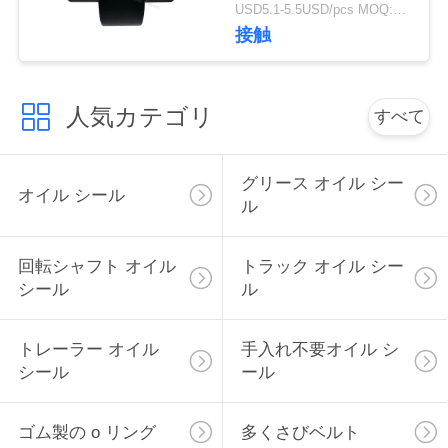
1110T/493051110
USD5.1-5.5USD/pcs MOQ:50個
い
接触
ニ
人気カテゴリ
すべて
ュ
ー
グリース オイル シー
オイル シール
ル
ス
回転シャフト オイル
トラック オイル シー
場
シール
ル
合
トレーラー オイル
手入れ不要オイル シ
シール
ール
地
ゴム製の o リング
多くさびベルト
図