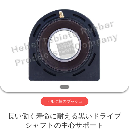
-
2026
Hebei
Te
Bie
Te
Rubber
Product
家
Co.,
Ltd..
All
Rights
Reserved.
Developed
プ
by
ECER
ロ
ダ
ク
ト
トルク棒のブッシュ
長い働く寿命に耐える黒いドライブ
私
シャフトの中心サポート