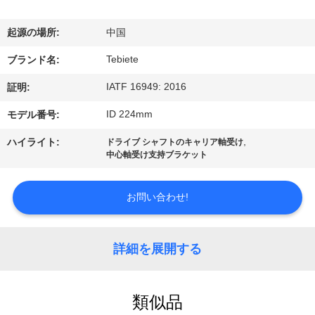
達
に
起源の場所:
中国
つ
Tebiete
ブランド名:
い
IATF 16949: 2016
証明:
て
ID 224mm
モデル番号:
,
ハイライト:
ドライブ シャフトのキャリア軸受け
中心軸受け支持ブラケット
工
場
お問い合わせ!
旅
行
詳細を展開する
品
類似品