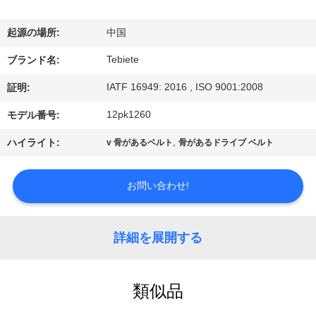
達
に
起源の場所:
中国
つ
Tebiete
ブランド名:
い
IATF 16949: 2016 , ISO 9001:2008
証明:
て
12pk1260
モデル番号:
,
ハイライト:
v 骨があるベルト
骨があるドライブ ベルト
工
場
お問い合わせ!
旅
詳細を展開する
行
類似品
品