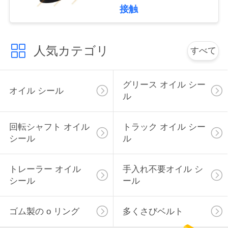
ン・ベルト
接触
い
人気カテゴリ
ニ
すべて
ュ
グリース オイル シー
ー
オイル シール
ル
ス
回転シャフト オイル
トラック オイル シー
シール
ル
場
合
トレーラー オイル
手入れ不要オイル シ
シール
ール
地
ゴム製の o リング
多くさびベルト
図