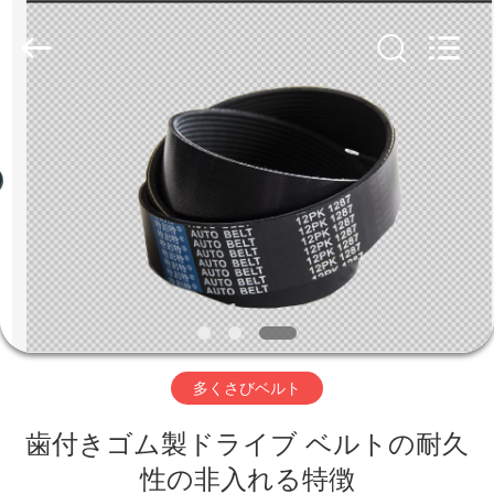
2026
Hebei
Te
Bie
Te
Rubber
Product
Co.,
家
Ltd..
All
Rights
Reserved.
Developed
by
プ
ECER
ロ
ダ
ク
ト
多くさびベルト
歯付きゴム製ドライブ ベルトの耐久
私
性の非入れる特徴