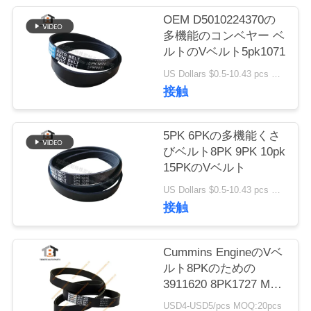
質
OEM D5010224370の
管
多機能のコンベヤー ベ
ルトのVベルト5pk1071
理
US Dollars $0.5-10.43 pcs MOQ:50部分
接触
私
達
5PK 6PKの多機能くさ
びベルト8PK 9PK 10pk
に
15PKのVベルト
連
US Dollars $0.5-10.43 pcs MOQ:50部分
接触
絡
し
Cummins EngineのVベ
ルト8PKのための
な
3911620 8PK1727 Muti
の肋骨のWeddgのファ
さ
USD4-USD5/pcs MOQ:20pcs