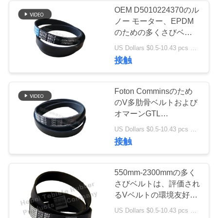
OEM D5010224370のル
い
ノー モーター、EPDM
のための多くさびベルト
適合はVベルト5pk1071
ニ
US Dollars $0.5-10.43 pcs MOQ:50個
を肋骨で補強した
接触
ュ
ー
Foton Comminsのため
のV多肋骨ベルトおよび
ス
オマーンGTL
5pk1235、日産のための
US Dollars $0.5-10.43 pcs MOQ:50個
多Vによって肋骨で補強
場
接触
されるBekt
合
550mm-2300mmの多く
さびベルトは、評価され
地
るVベルトの環境友好的
に動力を与えます
US Dollars $0.5-10.43 pcs MOQ:50個
図