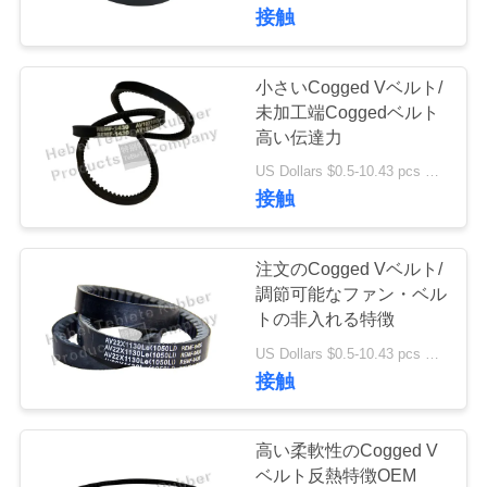
達
接触
に
つ
小さいCogged Vベルト/
未加工端Coggedベルト
い
高い伝達力
て
US Dollars $0.5-10.43 pcs MOQ:50pcs
接触
工
注文のCogged Vベルト/
場
調節可能なファン・ベル
トの非入れる特徴
旅
US Dollars $0.5-10.43 pcs MOQ:50pcs
行
接触
品
高い柔軟性のCogged V
ベルト反熱特徴OEM