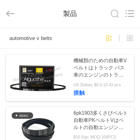
Te
Bie
Te
製品
Rubber
Product
Co.,
Ltd..
All
家
Rights
Reserved.
automotive v belts
Developed
by
ECER
プ
機械類のための自動車V
ロ
ベルトはトラック バス
車のエンジンのトラクタ
ダ
ーを出荷します
US Dollars $0.5-10.43 pcs MOQ:50個
ク
接触
ト
6pk1903多くさびベルト
自動車PKベルトVはベ
私
ルトの自動エンジンを肋
骨で補強した
$10.5/pc MOQ:100PCS