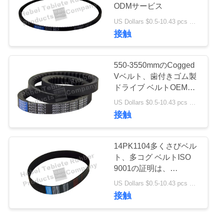
質
ODMサービス
管
US Dollars $0.5-10.43 pcs MOQ:50個
接触
理
550-3550mmのCogged
私
Vベルト、歯付きゴム製
ドライブ ベルトOEMサ
達
ービス
US Dollars $0.5-10.43 pcs MOQ:50個
に
接触
連
14PK1104多くさびベル
絡
ト、多コグ ベルトISO
9001の証明は、
し
150,000KM以上保証し
US Dollars $0.5-10.43 pcs MOQ:50pcs
ます
な
接触
さ