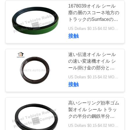
1678039オイル シール
い
塵の層のスコーネ地方の
トラックのSurrfaceの鉄
のための
ニ
US Dollars $0.15-$4.02 MOQ:500pcs
145x170x15/20mm
接触
ュ
ー
速い伝達オイル シール
の速い変速機オイル シ
ス
ール掛け金の部分との
95.3x114.3x18mm
US Dollars $0.15-$4.02 MOQ:20pcs
場
接触
合
高いシーリング効率ゴム
製オイル シール トラッ
地
クの半分の鋼鉄半分のゴ
ムNBR材料のための
US Dollars $0.15-$4.02 MOQ:500pcs
図
68x80x8mm