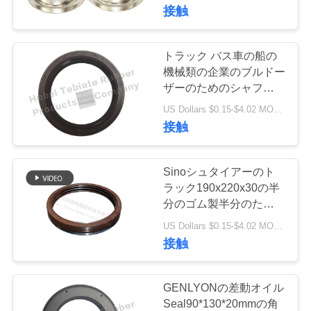
達
接触
に
つ
トラック バス車の船の
機械類の企業のブルドー
い
ザーのためのシャフト
オイル
て
US Dollars $0.15-$4.02 MOQ:500個
Seals80*100*12mm.Oil
接触
のシールを通した
GENLYON。
工
Sinoシュタイアーのト
場
ラック190x220x30の半
分のゴム製半分のための
旅
OEM WG9112340113の
US Dollars $0.15-$4.02 MOQ:50セット
後輪オイル シールはOリ
行
接触
ングとの3つの層に金属
をかぶせる
品
GENLYONの差動オイル
Seal90*130*20mmの角