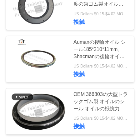
質
度の歯ゴム製オイル
Seal.Coverのゴムは、鉄
管
US Dollars $0.15-$4.02 MOQ:500個
のバックル、塵
接触
Layer.NBRのmateriaを
理
加えます
Aumanの後輪オイル シ
私
ール185*210*11mm、
Shacmanの後輪オイル
達
シール、鋼鉄表面の高い
US Dollars $0.15-$4.02 MOQ:20pcs
NBRの質、
に
接触
IATF16949:2016年
連
OEM 366303の大型トラ
絡
ックゴム製 オイルのシ
ール オイルの抵抗力が
し
ある温度抵抗力がある耐
US Dollars $0.15-$4.02 MOQ:20pcs
久オイル シール
な
接触
130x160x13mm
さ