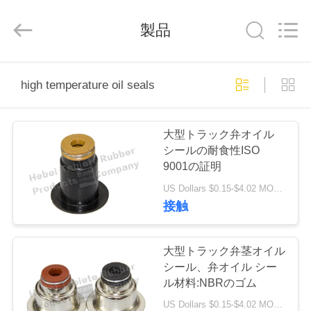
Te
Bie
Te
製品
Rubber
Product
Co.,
Ltd..
All
家
Rights
Reserved.
high temperature oil seals
Developed
by
ECER
プ
大型トラック弁オイル
ロ
シールの耐食性ISO
9001の証明
ダ
US Dollars $0.15-$4.02 MOQ:200 セット
ク
接触
ト
大型トラック弁茎オイル
シール、弁オイル シー
私
ル材料:NBRのゴム
US Dollars $0.15-$4.02 MOQ:200 セット