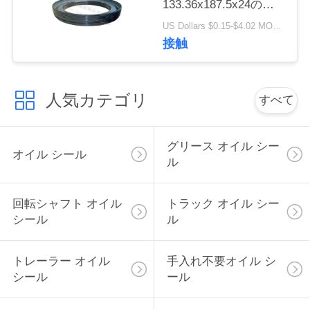
133.36x187.5x24のた
い
めの10045884 Conmet
US Dollars $0.15-$4.02 MOQ:20個
の車軸オイル シール
接触
ニ
ュ
人気カテゴリ
すべて
ー
グリース オイル シー
ス
オイル シール
ル
場
回転シャフト オイル
トラック オイル シー
シール
ル
合
トレーラー オイル
手入れ不要オイル シ
地
シール
ール
図