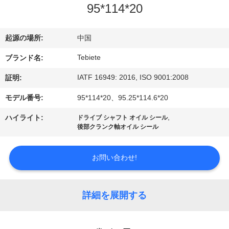
達
95*114*20
に
つ
起源の場所:
中国
い
Tebiete
ブランド名:
IATF 16949: 2016, ISO 9001:2008
て
証明:
モデル番号:
95*114*20、95.25*114.6*20
工
,
ハイライト:
ドライブ シャフト オイル シール
後部クランク軸オイル シール
場
旅
お問い合わせ!
行
詳細を展開する
品