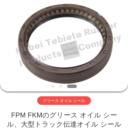
-
2026
Hebei
Te
Bie
Te
Rubber
Product
家
Co.,
Ltd..
All
Rights
Reserved.
Developed
プ
by
ECER
ロ
ダ
ク
ト
グリース オイル シール
FPM FKMのグリース オイル シー
私
ル、大型トラック伝達オイル シール