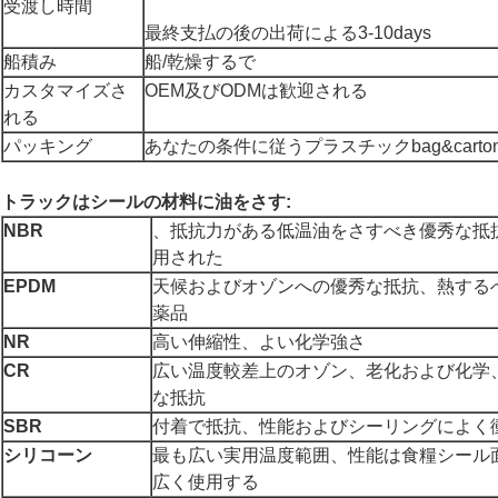
受渡し時間
最終支払の後の出荷による3-10days
船積み
船/乾燥するで
カスタマイズさ
OEM及びODMは歓迎される
れる
パッキング
あなたの条件に従うプラスチックbag&cart
トラックはシールの材料に油をさす:
NBR
、抵抗力がある低温油をさすべき優秀な抵
用された
EPDM
天候およびオゾンへの優秀な抵抗、熱する
薬品
NR
高い伸縮性、よい化学強さ
CR
広い温度較差上のオゾン、老化および化学
な抵抗
SBR
付着で抵抗、性能およびシーリングによく
シリコーン
最も広い実用温度範囲、性能は食糧シール
広く使用する