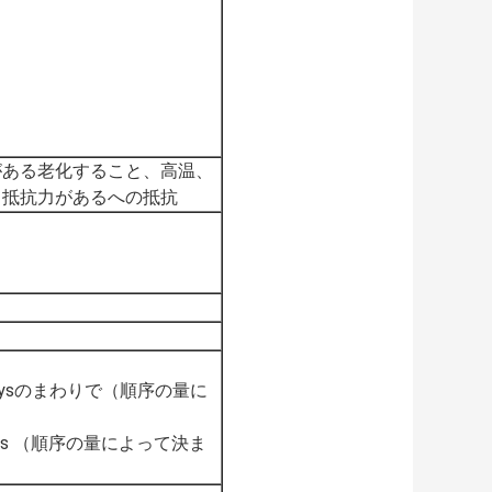
がある老化すること、高温、
リ抵抗力があるへの抵抗
aysのまわりで（順序の量に
ays （順序の量によって決ま