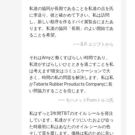
私達の協同が長期であることを私達の点を氏
に李送り、彼と確かめて下さい。私は訪問
し、新しい順序を作るドバイ展覧会にまたあ
ります。私達の協同「長期」のよい開始であ
ることを希望。
—— B.P. エジプトから
それはAmyと働くすばらしい時間であり、
私逹がすばらしいひとときを過ごすことを私
は考えます!彼女はコミュニケーションで大
きく、時間の私の問題を解決します。私は私
がTebiete Rubber Prouducts Companyに長
い間協力することを信じます。
—— モハメッドFromトルコ氏
私はずっと2年間TBTのオイル シールを発注
しています。私達がドイツにいたおよび会っ
た時最初に私はあなたのオイル シールの色
そして質を愛します。価格は私のために良い