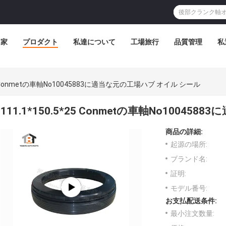
家
プロダクト
私達について
工場旅行
品質管理
私
*25 Conmetの車軸No10045883に適当な元の工場ハブ オイル シール
111.1*150.5*25 Conmetの車軸No1004
商品の詳細:
起源の場所:
ブランド名:
証明:
モデル番号:
お支払配送条件:
最小注文数量: