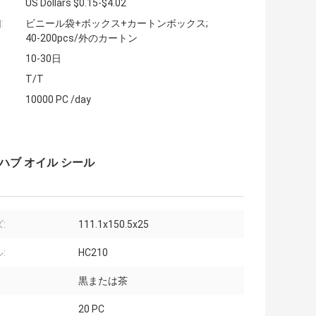
US Dollars $0.15-$4.02
:
ビニール袋+ボックス+カートンボックス;
40-200pcs/外のカートン
10-30日
T/T
10000 PC /day
工場ハブ オイル シール
:
111.1x150.5x25
:
HC210
黒または茶
20 PC