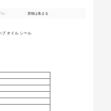
ル:
貨物は集まる
工場ハブ オイル シール