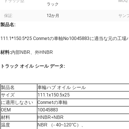
トラック型:
MOQ:
ラック
保証:
12か月
サンプ
製品名:
111.1*150.5*25 Conmetの車軸No10045883に適当な元の
材料:
内部NBR、外HNBR
トラック オイル シール データ:
車輪ハブ オイル シール
製品名
サイズ
111.1x150.5x25
に適用しなさい
Conmetの車軸
OEM
10045883
材料
HNBR+NBR
温度
NBR （- 40~120°C）、