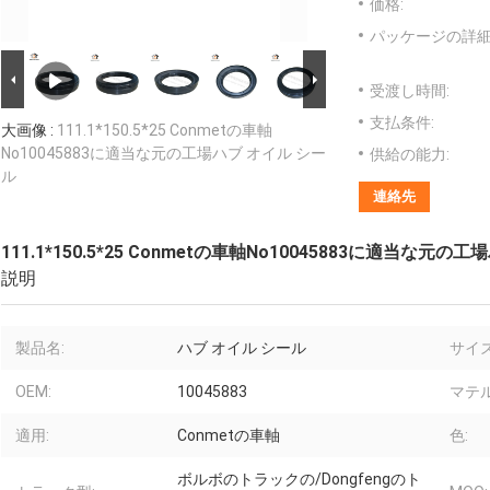
価格:
パッケージの詳細
受渡し時間:
支払条件:
大画像 :
111.1*150.5*25 Conmetの車軸
No10045883に適当な元の工場ハブ オイル シー
供給の能力:
ル
連絡先
111.1*150.5*25 Conmetの車軸No10045883に適当な元の
説明
製品名:
ハブ オイル シール
サイズ
OEM:
10045883
マテル
適用:
Conmetの車軸
色:
ボルボのトラックの/Dongfengのト