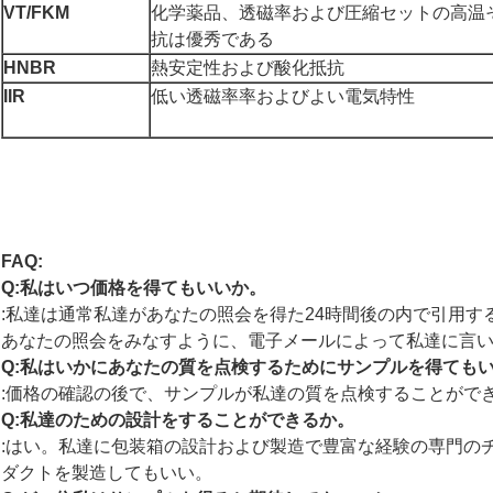
VT/FKM
化学薬品、透磁率および圧縮セットの高温
抗は優秀である
HNBR
熱安定性および酸化抵抗
IIR
低い透磁率率およびよい電気特性
FAQ:
Q:私はいつ価格を得てもいいか。
:私達は通常私達があなたの照会を得た24時間後の内で引用
あなたの照会をみなすように、電子メールによって私達に言
Q:私はいかにあなたの質を点検するためにサンプルを得ても
:価格の確認の後で、サンプルが私達の質を点検することがで
Q:私達のための設計をすることができるか。
:はい。私達に包装箱の設計および製造で豊富な経験の専門の
ダクトを製造してもいい。