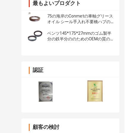
最もよいプロダクト
75の海岸のConmetの車軸グリース
オイル シール手入れ不要橋ハブの
シール133x187x24
ベンツ145*175*27mmのゴム製半
分の鉄半分ののためのOEMの質の
後輪ハブ オイル シール
認証
顧客の検討