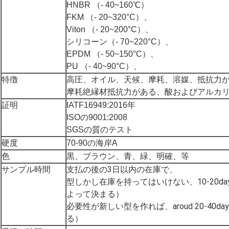
HNBR （- 40~160℃）
FKM （- 20~320°C）、
Viton （- 20~200°C）、
シリコーン（- 70~220°C）、
EPDM （- 50~150°C）、
PU （- 40~90°C）、
特徴
高圧、オイル、天候、摩耗、溶媒、抵抗力
摩耗絶縁材抵抗力がある、酸およびアルカ
証明
IATF16949:2016年
ISOの9001:2008
SGSの質のテスト
硬度
70-90の海岸A
色
黒、ブラウン、青、緑、明確、等
支払の後の3日以内の在庫で、
サンプル時間
型しかし在庫を持ってはいけない、10-20d
よって決まる）
必要性が新しい型を作れば、aroud 20-40d
る）