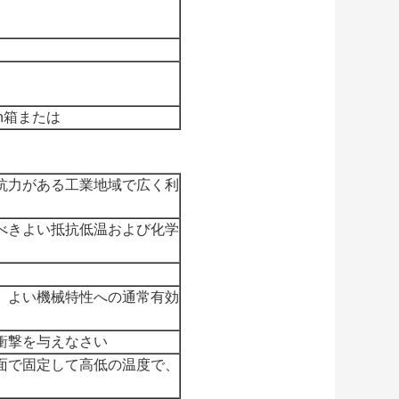
on箱または
抗力がある工業地域で広く利
べきよい抵抗低温および化学
、よい機械特性への通常有効
衝撃を与えなさい
面で固定して高低の温度で、