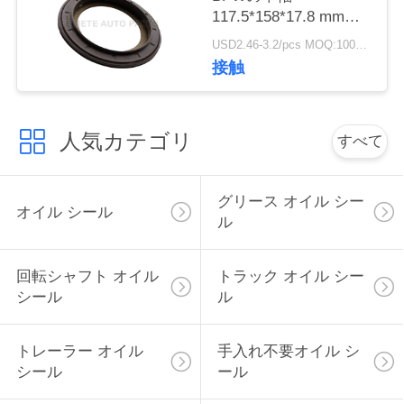
117.5*158*17.8 mmの
い
ための
USD2.46-3.2/pcs MOQ:1000のPCS
NO.0256647700/025664680
接触
ゴム製Oirのシール
ニ
ュ
人気カテゴリ
すべて
ー
ス
グリース オイル シー
オイル シール
ル
場
回転シャフト オイル
トラック オイル シー
合
シール
ル
トレーラー オイル
手入れ不要オイル シ
シール
ール