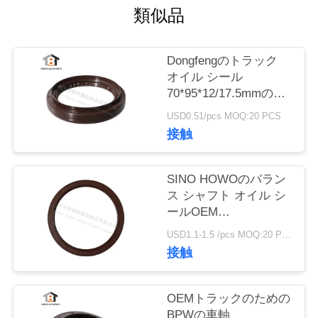
質
類似品
管
理
Dongfengのトラック
オイル シール
70*95*12/17.5mmの頑
丈なトラック シャフト
私
USD0.51/pcs MOQ:20 PCS
NBR
接触
達
70x95x12/17.5mm
に
SINO HOWOのバラン
連
ス シャフト オイル シ
ールOEM
絡
No.AZ9925520223はゴ
USD1.1-1.5 /pcs MOQ:20 PCS
ム製160*194*10.5mm
し
接触
を大きさで分類する
な
OEMトラックのための
さ
BPWの車軸