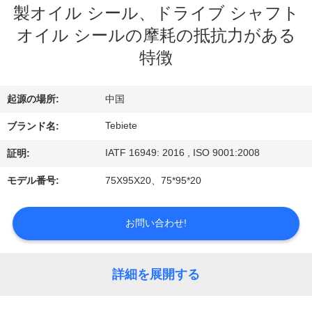
達
製オイル シール、ドライブ シャフト
に
オイル シールの摩耗の抵抗力がある
つ
特徴
い
起源の場所:
中国
て
Tebiete
ブランド名:
IATF 16949: 2016 , ISO 9001:2008
証明:
工
モデル番号:
75X95X20、75*95*20
場
旅
お問い合わせ!
行
詳細を展開する
品