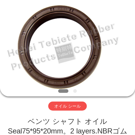
品
質
オ
イ
ル
シ
ー
家
ル
サ
プ
ラ
イ
プ
ヤ
ー.
Copyright
ロ
©
2019
-
2023
ダ
rubberoil-
seal.com.
All
ク
Rights
Reserved.
ト
オイル シール
ベンツ シャフト オイル
私
Seal75*95*20mm。2 layers.NBRゴム