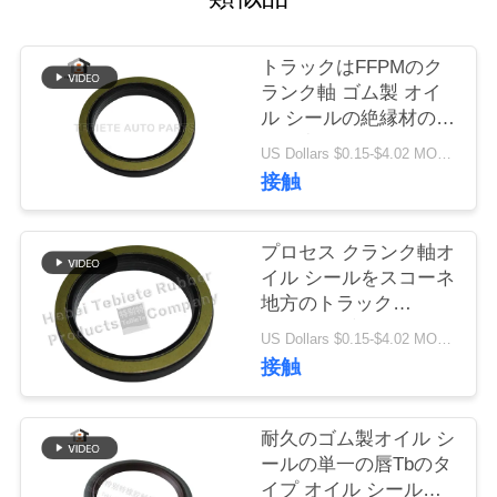
質
管
トラックはFFPMのク
ランク軸 ゴム製 オイ
理
ル シールの絶縁材の老
化の摩耗抵抗力がある
US Dollars $0.15-$4.02 MOQ:10PCS
1409890 1313719を分
私
接触
ける
達
プロセス クランク軸オ
に
イル シールをスコーネ
地方のトラック
連
1409890内部の回転式
US Dollars $0.15-$4.02 MOQ:500pcs
絡
オイル シールのための
接触
引っ張るミラー
し
75x100x10/13mm
耐久のゴム製オイル シ
な
ールの単一の唇Tbのタ
さ
イプ オイル シールの