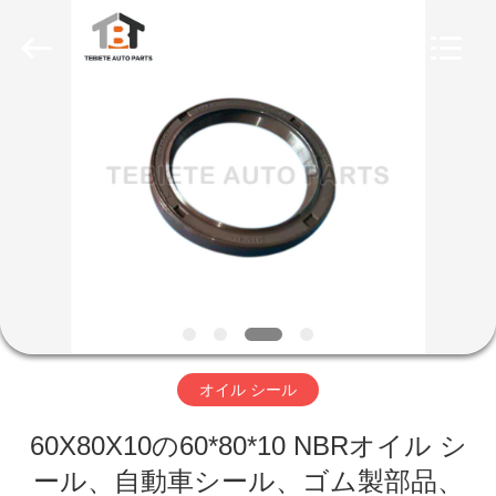
Te
Bie
Te
Rubber
Product
Co.,
Ltd..
All
家
Rights
Reserved.
Developed
by
ECER
プ
ロ
ダ
ク
ト
オイル シール
60X80X10の60*80*10 NBRオイル シ
私
ール、自動車シール、ゴム製部品、