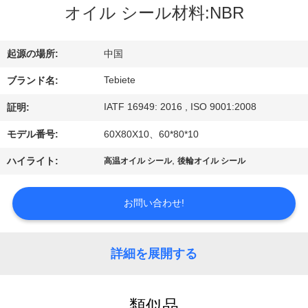
達
オイル シール材料:NBR
に
つ
起源の場所:
中国
い
Tebiete
ブランド名:
て
IATF 16949: 2016 , ISO 9001:2008
証明:
モデル番号:
60X80X10、60*80*10
工
,
ハイライト:
高温オイル シール
後輪オイル シール
場
お問い合わせ!
旅
行
詳細を展開する
品
類似品