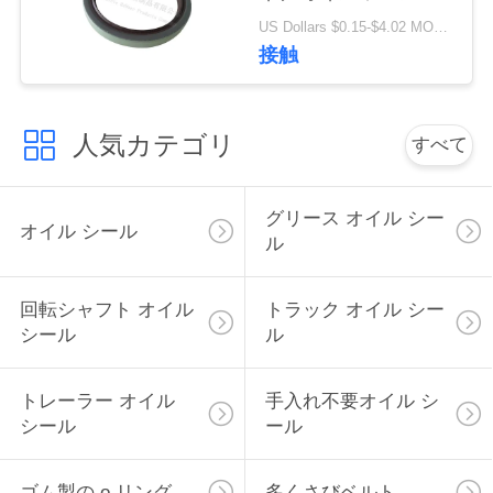
高いの質材料
い
US Dollars $0.15-$4.02 MOQ:20pcs
80x100x10mm
接触
ニ
人気カテゴリ
すべて
ュ
ー
グリース オイル シー
オイル シール
ス
ル
回転シャフト オイル
トラック オイル シー
場
シール
ル
合
トレーラー オイル
手入れ不要オイル シ
シール
ール
地
図
ゴム製の o リング
多くさびベルト