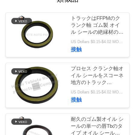
質
管
トラックはFFPMのク
ランク軸 ゴム製 オイ
理
ル シールの絶縁材の老
化の摩耗抵抗力がある
US Dollars $0.15-$4.02 MOQ:10PCS
1409890 1313719を分
私
接触
ける
達
プロセス クランク軸オ
に
イル シールをスコーネ
地方のトラック
連
1409890内部の回転式
US Dollars $0.15-$4.02 MOQ:500pcs
絡
オイル シールのための
接触
引っ張るミラー
し
75x100x10/13mm
耐久のゴム製オイル シ
な
ールの単一の唇Tbのタ
さ
イプ オイル シールの