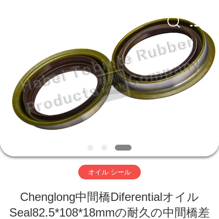
Te
Bie
Te
Rubber
Product
Co.,
Ltd..
All
家
Rights
Reserved.
Developed
by
ECER
プ
ロ
ダ
ク
ト
オイル シール
Chenglong中間橋Diferentialオイル
私
Seal82.5*108*18mmの耐久の中間橋差