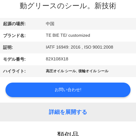
達
動グリースのシール。新技術
に
つ
起源の場所:
中国
い
TE BIE TE/ customized
ブランド名:
て
IATF 16949: 2016 , ISO 9001:2008
証明:
82X108X18
モデル番号:
工
,
ハイライト:
高圧オイル シール
後輪オイル シール
場
お問い合わせ!
旅
行
詳細を展開する
品
類似品