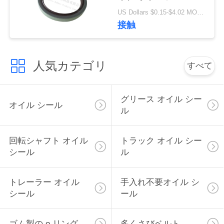
高いの質材料
い
US Dollars $0.15-$4.02 MOQ:20pcs
80x100x10mm
接触
ニ
人気カテゴリ
すべて
ュ
ー
グリース オイル シー
オイル シール
ス
ル
回転シャフト オイル
トラック オイル シー
場
シール
ル
合
トレーラー オイル
手入れ不要オイル シ
シール
ール
地
図
ゴム製の o リング
多くさびベルト