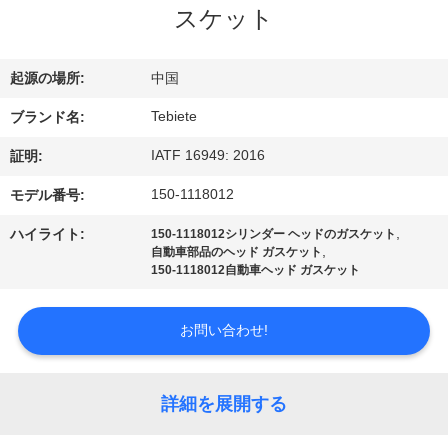
達
スケット
に
つ
起源の場所:
中国
い
Tebiete
ブランド名:
て
IATF 16949: 2016
証明:
150-1118012
モデル番号:
工
,
ハイライト:
150-1118012シリンダー ヘッドのガスケット
,
自動車部品のヘッド ガスケット
場
150-1118012自動車ヘッド ガスケット
旅
お問い合わせ!
行
詳細を展開する
品