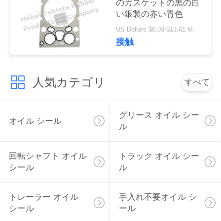
のガスケットの黒の白
い
い銀製の赤い青色
US Dollars $0.03-$13.41 MOQ:500個
接触
ニ
ュ
人気カテゴリ
すべて
ー
ス
グリース オイル シー
オイル シール
ル
場
回転シャフト オイル
トラック オイル シー
合
シール
ル
地
トレーラー オイル
手入れ不要オイル シ
シール
ール
図