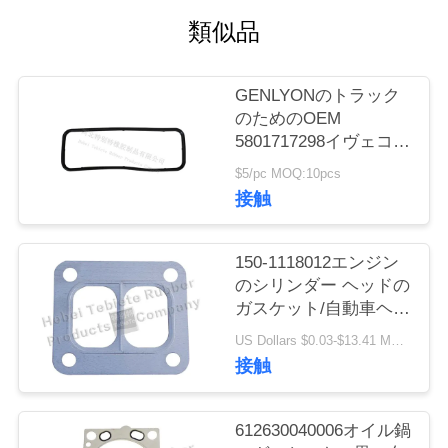
質
類似品
管
理
GENLYONのトラック
のためのOEM
5801717298イヴェコの
私
トラック オイル鍋のガ
$5/pc MOQ:10pcs
スケットNBRオイル鍋
達
接触
のガスケット
に
150-1118012エンジン
連
のシリンダー ヘッドの
ガスケット/自動車ヘッ
絡
ド ガスケット
US Dollars $0.03-$13.41 MOQ:500個
し
接触
な
612630040006オイル鍋
さ