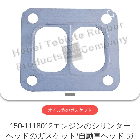
Rubber
Product
Co.,
Ltd..
All
Rights
Reserved.
Developed
家
by
ECER
プ
ロ
ダ
ク
ト
オイル鍋のガスケット
150-1118012エンジンのシリンダー
私
ヘッドのガスケット/自動車ヘッド ガ