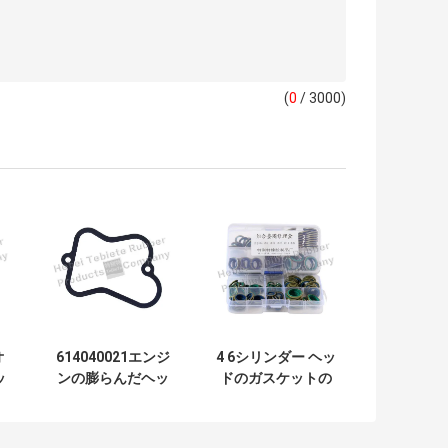
(
0
/ 3000)
オ
614040021エンジ
4 6シリンダー ヘッ
ッ
ンの膨らんだヘッ
ドのガスケットの
製
ド ガスケットのグ
排気多岐管のシー
ラファイトの物質
ルのパッドの金属
的なISO9001証明
材料