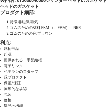
製品名:
612630040006シリンダー ヘッドのガスケッ
ヘッドのガスケット
プロダクト細部:
特徴:非磁気;磁気
ゴムのための材料:FKM （、FPM）、NBR
ゴムのための色:ブラウン
利点:
銘柄部品
起源
提供される一手配給権
電子リンク
ベテランのスタッフ
緑プロダクト
保証/保証
国際的な承認
包装
価格
製品の機能