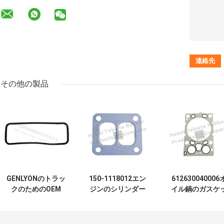
その他の製品
GENLYONのトラッ
150-1118012エン
612630040006
クのためのOEM
ジンのシリンダー
イル鍋のガスケ
5801717298イヴ
ヘッドのガスケッ
トの黒の白い銀
ェコのトラック オ
ト/自動車ヘッド ガ
の赤い青色
イル鍋のガスケッ
スケット