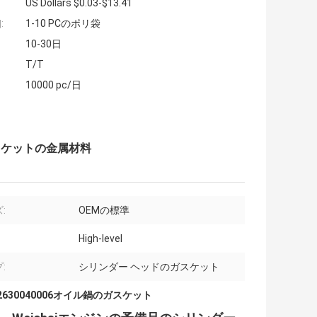
US Dollars $0.03-$13.41
:
1-10 PCのポリ袋
10-30日
T/T
10000 pc/日
ガスケットの金属材料
:
OEMの標準
High-level
:
シリンダー ヘッドのガスケット
12630040006オイル鍋のガスケット