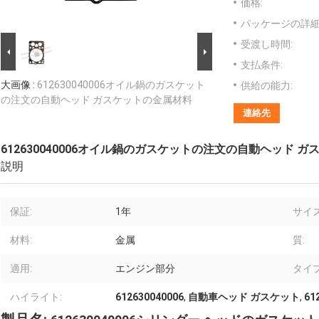
価格:
パッケージの詳細
受渡し時間:
支払条件:
大画像 :
612630040006オイル鍋のガスケット
供給の能力:
の注文の自動ヘッド ガスケットの金属材料
連絡先
612630040006オイル鍋のガスケットの注文の自動ヘッド 
説明
保証:
1年
サイズ
材料:
金属
質:
適用:
エンジン部分
タイプ
ハイライト:
612630040006
,
自動車ヘッド ガスケット
,
6