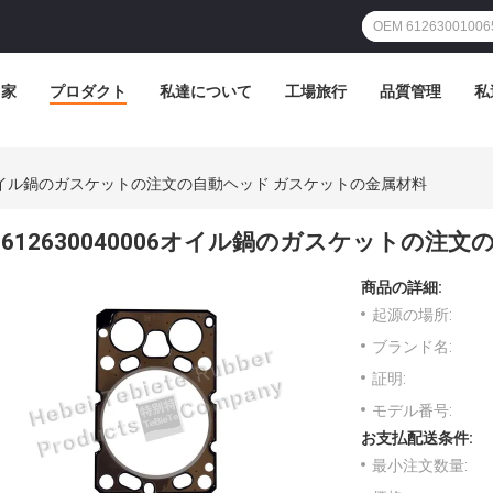
家
プロダクト
私達について
工場旅行
品質管理
私
006オイル鍋のガスケットの注文の自動ヘッド ガスケットの金属材料
612630040006オイル鍋のガスケットの注
商品の詳細:
起源の場所:
ブランド名:
証明:
モデル番号:
お支払配送条件:
最小注文数量: