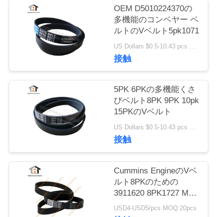
質
OEM D5010224370の
多機能のコンベヤー ベ
管
ルトのVベルト5pk1071
理
US Dollars $0.5-10.43 pcs MOQ:50部分
接触
私
5PK 6PKの多機能くさ
達
びベルト8PK 9PK 10pk
15PKのVベルト
に
US Dollars $0.5-10.43 pcs MOQ:50部分
連
接触
絡
Cummins EngineのVベ
し
ルト8PKのための
な
3911620 8PK1727 Muti
の肋骨のWeddgのファ
USD4-USD5/pcs MOQ:20pcs
さ
ン・ベルト