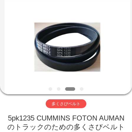
品
質
オ
イ
ル
シ
ー
家
ル
サ
プ
ラ
イ
プ
ヤ
ー.
Copyright
ロ
©
2019
-
2023
ダ
rubberoil-
seal.com.
All
ク
Rights
Reserved.
ト
多くさびベルト
5pk1235 CUMMINS FOTON AUMAN
私
のトラックのための多くさびベルト