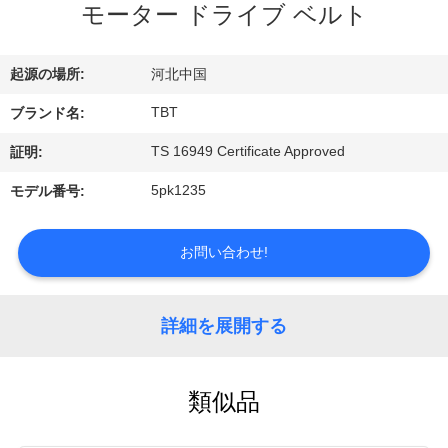
達
モーター ドライブ ベルト
に
つ
起源の場所:
河北中国
い
TBT
ブランド名:
TS 16949 Certificate Approved
て
証明:
5pk1235
モデル番号:
工
お問い合わせ!
場
旅
詳細を展開する
行
類似品
品