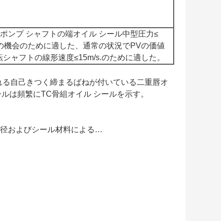
ポンプ シャフトの端オイル シール中型圧力≤
aの機会のために適した、通常の状況でPVの価値
回転シャフトの線形速度≤15m/s.のために適した。
れる自己きつく締まるばねが付いている二重唇オ
ールは頻繁にTC骨組オイル シールを示す。
トの直径およびシール材料による…