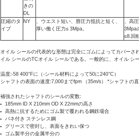
きの
DL
圧縮のタ
NY
、ウエスト短い、唇圧力抵抗と短く、
、高圧
イプ
厚い働く圧力≤ 3Mpa。
3Mp
≤8.
オイル シールの代表的な形態は完全にゴムによってカバーさ
イル シールのTCオイル シールである。一般的に、オイル シ
温度:-58 400°Fに（-シール材料によって50に240°C）
シャフトの表面の速度:7,000までfpm （35m/s） *シャフ
補強されたシャフトのシールの変数:
185mm ID X 210mm OD X 22mmの高さ
高熱に抗するためにゴム製で覆われる鋼鉄場合
バネ付き ステンレス鋼
グリースで密封し、表面をきれい保つ
ゴム製半分の金属半分の