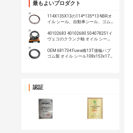
最もよいプロダクト
114X135X13の114*135*13 NBRオ
イル シール、自動車シール、ゴム
製部品、オイル シール材料:NBR
40102683 40102680 504078251イ
ヴェコのクランク軸 オイル シール
100*130*13/14の内部の迷路オイ
ル シール
OEM 681734 Fuwa橋13T後輪ハブ
ゴム製 オイル シール108x153x17
4.250x6.000x0.680のインチ
認証