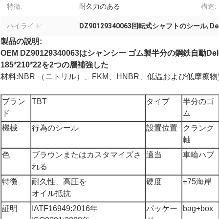
特徴:
耐久力のある
構造:
ハイライト:
DZ90129340063回転式シャフトのシール
,
D
製品の説明:
OEM DZ90129340063はシャンシー ゴム製半分の鋼鉄自動
185*210*22を2つの層補強した
材料
:NBR （ニトリル）、FKM、HNBR、低温および低摩擦
ブラン
TBT
タイプ
半分のゴ
ド
ム
機械
行為のシール
設置位置
クランク
軸
色
ブラウンまたはカスタマイズさ
適当
車輪ハブ
れる
特徴
耐久性、高圧を
硬度
±75海岸
オイル抵抗
証明
IATF16949:2016年
パッケー
bag+box