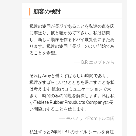
顧客の検討
私達の協同が長期であることを私達の点を氏
に李送り、彼と確かめて下さい。私は訪問
し、新しい順序を作るドバイ展覧会にまたあ
ります。私達の協同「長期」のよい開始であ
ることを希望。
—— B.P. エジプトから
それはAmyと働くすばらしい時間であり、
私逹がすばらしいひとときを過ごすことを私
は考えます!彼女はコミュニケーションで大
きく、時間の私の問題を解決します。私は私
がTebiete Rubber Prouducts Companyに長
い間協力することを信じます。
—— モハメッドFromトルコ氏
私はずっと2年間TBTのオイル シールを発注