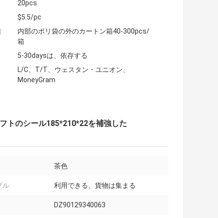
20pcs
$5.5/pc
:
内部のポリ袋の外のカートン箱40-300pcs/
箱
5-30daysは、依存する
L/C、T/T、ウェスタン・ユニオン、
MoneyGram
ャフトのシール185*210*22を補強した
茶色
ル:
利用できる、貨物は集まる
DZ90129340063