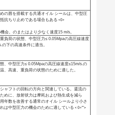
めの唇を搭載する共通オイル シールは、中型圧
抵抗ちり止めである場合もある
<0>
の機会。のまたはより少なく速度15 m/s。
重負荷の状態、中型圧力≤ 0.05Mpaの高圧線速度
m/s.の下の高速条件に適当。
態、中型圧力≤ 0.05Mpaの高圧線速度≤15m/s.の
温、高速、重負荷の状態のために適した。
シャフトの回転の方向と関連している。還流の
ために、放射状力は摩耗および熱生成を減ら
用年数を改善する通常のオイル シールより小さ
れは中型圧力の機会のために適している
< 0="">