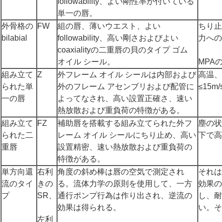
followability、よい剛性率が付いている
単一の唇。
外骨格の
FW
組の唇、薄いウエスト、よい
ちり止
bilabial
followability、高い剛さおよびよい
力への
coaxialityの二重唇の貝のタイプ ゴム
オイル シール。
MPA
組み立て
Z
外フレーム オイル シールは内部および
高温、
られた単
外のフレーム アセンブリおよび配管に
≤15
一の唇
よってなされ、高い設置正確さ、速い
熱放散および重負荷の特徴がある。
組み立て
FZ
補助唇を搭載する組み立てられた外フ
塵の状
られた二
レーム オイル シールにちり止め、高い
下で高
重唇
設置精密、速い熱放散および重負荷の
特徴がある。
単方向還
右利
角度の斜め棒は唇の空気で測定され
それは
流のタイ
きの
る。流体力学の原則を使用して、一方
効果の
プ
SR、
通行ポンプ行為は作り出され、逆流の
し、耐
効果は得られる。
い。そ
左利