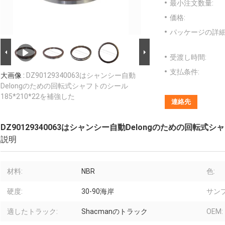
最小注文数量:
価格:
パッケージの詳細
受渡し時間:
支払条件:
大画像 :
DZ90129340063はシャンシー自動
Delongのための回転式シャフトのシール
185*210*22を補強した
連絡先
DZ90129340063はシャンシー自動Delongのための回転式シ
説明
材料:
NBR
色:
硬度:
30-90海岸
サンプ
適したトラック:
Shacmanのトラック
OEM: