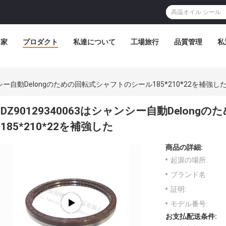
家
プロダクト
私達について
工場旅行
品質管理
私
ャンシー自動Delongのための回転式シャフトのシール185*210*22を補強し
DZ90129340063はシャンシー自動Delo
185*210*22を補強した
商品の詳細:
起源の場所:
ブランド名:
証明:
モデル番号:
お支払配送条件: