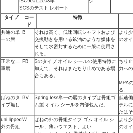
ISO9001:2008年
ジ
SGSのテスト レポート
タイプ
コー
特徴
ド
共通の単
B
それは高く、低速回転シャフトおよび
より少
一の唇
交換動きを用いる鉱油のような媒体を
のオイ
そして水密封するために一般に使用さ
れる。
正常な二
FB
Sのタイプ オイル シールの使用特徴に
ちり止
重唇
加えて、それはまたちり止めである場
力への
合もある。
MPA
る。
ばねのタ
BV
Spring-less単一の唇のタイプは骨組ゴ
低速働
イプ無し
ム製 オイル シールを内部包んだ。
テルに
たはそ
unillipped
W
ばねの外の骨組タイプ ゴム オイル シ
より少
外の骨組
ール、薄いウエスト、よい
のオイ