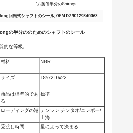
ゴム製倍半分のSpirngs
elong回転式シャフトのシール
,
OEM DZ90129340063
Delongの半分ののためのシャフトのシール
物質的な等級。
材料
NBR
サイズ
185x210x22
商品は標準的であ
標準
る
ローディングの港
テンシン チンタオ/ニンポー/
上海
受渡し時間
量によって決まる