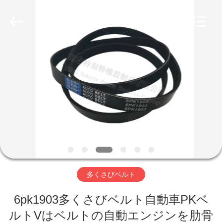
品
質
オ
イ
ル
シ
ー
家
ル
サ
プ
ラ
イ
プ
ヤ
ー.
Copyright
ロ
©
2019
-
2023
ダ
rubberoil-
seal.com.
All
ク
Rights
Reserved.
ト
多くさびベルト
6pk1903多くさびベルト自動車PKベ
私
ルトVはベルトの自動エンジンを肋骨