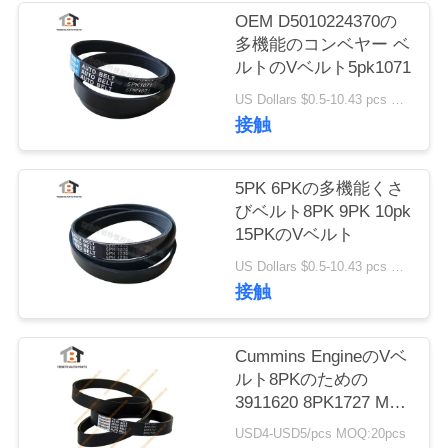
質
OEM D5010224370の
多機能のコンベヤー ベ
管
ルトのVベルト5pk1071
理
US Dollars $0.5-10.43 pcs MOQ:50部分
接触
私
5PK 6PKの多機能くさ
達
びベルト8PK 9PK 10pk
15PKのVベルト
に
US Dollars $0.5-10.43 pcs MOQ:50部分
連
接触
絡
し
Cummins EngineのVベ
ルト8PKのための
な
3911620 8PK1727 Muti
の肋骨のWeddgのファ
さ
USD4-USD5/pcs MOQ:20pcs