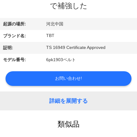
達
で補強した
に
つ
起源の場所:
河北中国
い
TBT
ブランド名:
て
TS 16949 Certificate Approved
証明:
モデル番号:
6pk1903ベルト
工
お問い合わせ!
場
旅
詳細を展開する
行
類似品
品