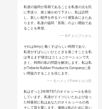
私達の協同が長期であることを私達の点を氏
に李送り、彼と確かめて下さい。私は訪問
し、新しい順序を作るドバイ展覧会にまたあ
ります。私達の協同「長期」のよい開始であ
ることを希望。
—— B.P. エジプトから
それはAmyと働くすばらしい時間であり、
私逹がすばらしいひとときを過ごすことを私
は考えます!彼女はコミュニケーションで大
きく、時間の私の問題を解決します。私は私
がTebiete Rubber Prouducts Companyに長
い間協力することを信じます。
—— モハメッドFromトルコ氏
私はずっと2年間TBTのオイル シールを発注
しています。私達がドイツにいたおよび会っ
た時最初に私はあなたのオイル シールの色
そして質を愛します。価格は私のために良い