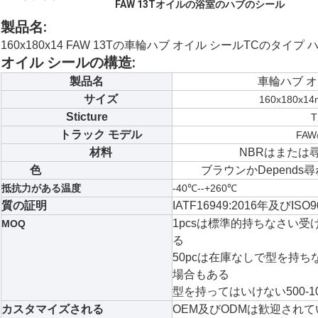
FAW 13Tオイルの浴室のハブのシール
製品名:
160x180x14 FAW 13Tの車輪ハブ オイル シールTCのタイプ
オイル シールの構造:
製品名
車輪ハブ オ
サイズ
160x180x14
Sticture
T
トラック モデル
FA
材料
NBRは
または
色
ブラウンかDepends
抵抗力がある温度
-40℃--+260℃
質の証明
IATF16949:2016年及びISO9
1pcsは標準的持ちなさい
MOQ
る
50pcは在庫なしで型を持
場合もある
型を持ってはいけない500-100
カスタマイズされる
OEM及びODMは歓迎されて