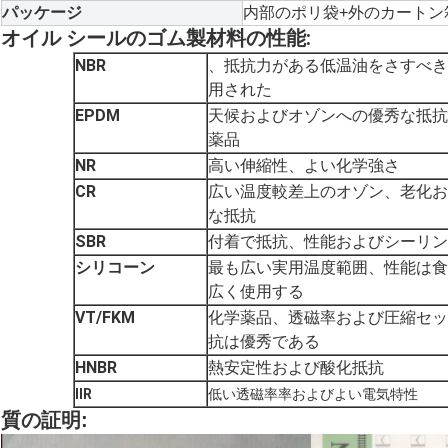
パッケージ
内部のポリ袋+外のカートン
オイル シールのゴム製材料の性能:
NBR
、抵抗力がある低温油をさすべき
用された
EPDM
天候およびオゾンへの優秀な抵抗
薬品
NR
高い伸縮性、よい化学強さ
CR
広い温度較差上のオゾン、老化お
な抵抗
SBR
付着で抵抗、性能およびシーリン
シリコーン
最も広い実用温度範囲、性能は食
広く使用する
VT/FKM
化学薬品、透磁率および圧縮セッ
抗は優秀である
HNBR
熱安定性および酸化抵抗
IIR
低い透磁率率およびよい電気特性
質の証明: