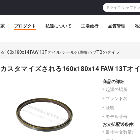
家
プロダクト
私達について
工場旅行
品質管理
私
60x180x14 FAW 13Tオイル シールの車輪ハブTBのタイプ
カスタマイズされる160x180x14 FAW 13
商品の詳細:
起源の場所:
ブランド名:
証明:
モデル番号:
お支払配送条件:
最小注文数量: