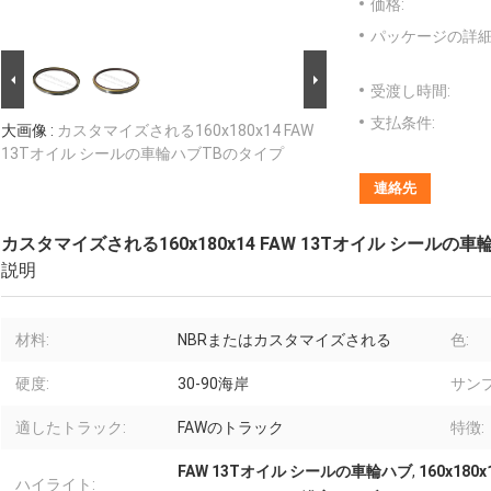
価格:
パッケージの詳細
受渡し時間:
支払条件:
大画像 :
カスタマイズされる160x180x14 FAW
13Tオイル シールの車輪ハブTBのタイプ
連絡先
カスタマイズされる160x180x14 FAW 13Tオイル シールの
説明
材料:
NBRまたはカスタマイズされる
色:
硬度:
30-90海岸
サンプ
適したトラック:
FAWのトラック
特徴:
FAW 13Tオイル シールの車輪ハブ
,
160x18
ハイライト: