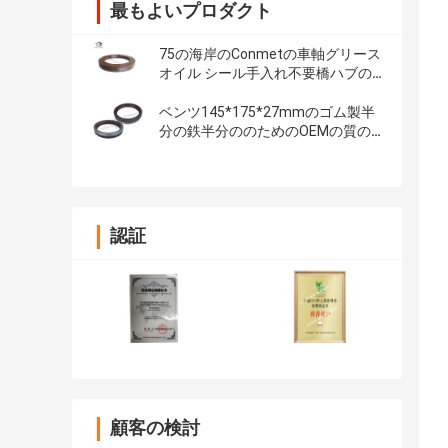
最もよいプロダクト
75の海岸のConmetの車軸グリース
オイル シール手入れ不要橋ハブの
シール133x187x24
ベンツ145*175*27mmのゴム製半
分の鉄半分ののためのOEMの質の
後輪ハブ オイル シール
認証
顧客の検討