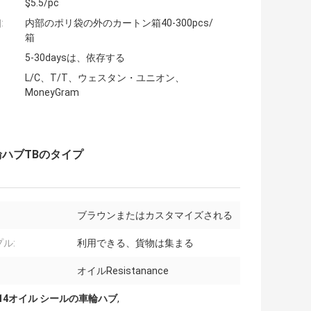
$5.5/pc
:
内部のポリ袋の外のカートン箱40-300pcs/
箱
5-30daysは、依存する
L/C、T/T、ウェスタン・ユニオン、
MoneyGram
車輪ハブTBのタイプ
ブラウンまたはカスタマイズされる
ル:
利用できる、貨物は集まる
オイルResistanance
0x14オイル シールの車輪ハブ
,