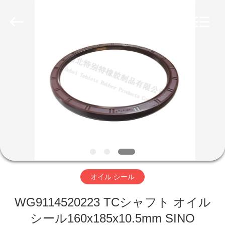
品
質
オ
イ
ル
シ
ー
家
ル
サ
プ
ラ
イ
プ
ヤ
ー.
Copyright
ロ
©
2019
-
2023
ダ
rubberoil-
seal.com.
All
ク
Rights
Reserved.
ト
オイル シール
WG9114520223 TCシャフト オイル
私
シール160x185x10.5mm SINO