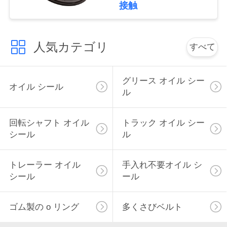
NO.0256647700/025664680
接触
ゴム製Oirのシール
い
人気カテゴリ
すべて
ニ
ュ
グリース オイル シー
オイル シール
ー
ル
ス
回転シャフト オイル
トラック オイル シー
シール
ル
場
トレーラー オイル
手入れ不要オイル シ
合
シール
ール
ゴム製の o リング
多くさびベルト