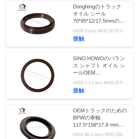
質
Dongfengのトラック
オイル シール
管
70*95*12/17.5mmの頑
理
丈なトラック シャフト
USD0.51/pcs MOQ:20 PCS
NBR
接触
70x95x12/17.5mm
私
SINO HOWOのバラン
達
ス シャフト オイル シ
ールOEM
に
No.AZ9925520223はゴ
USD1.1-1.5 /pcs MOQ:20 PCS
連
ム製160*194*10.5mm
接触
を大きさで分類する
絡
し
OEMトラックのための
BPWの車軸
な
117.5*158*17.8 mmの
ための
さ
USD2.46-3.2/pcs MOQ:1000のPCS