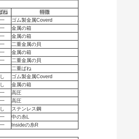
ばね
特徴
一
ゴム製金属Coverd
一
金属の箱
一
金属の箱
一
二重金属の貝
一
金属の箱
一
二重金属の貝
二重ばね
し
ゴム製金属Coverd
し
金属の箱
一
高圧
一
高圧
し
ステンレス鋼
一
中の糸L
一
lnsideの糸R