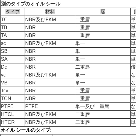
別のタイプのオイル シール
タイプ
材料
唇
TC
NBR及びFKM
二重唇
単
TB
NBR
二重唇
単
TA
NBR
二重唇
単
sc
NBR及びFKM
単一
単
SB
NBR
単一
単
SA
NBR
単一
単
Dc
NBR
二重唇
倍
vc
NBR及びFKM
単一
な
VB
NBR
単一
な
Tcv
NBR
二重唇
単
TCN
NBR
二重唇
単
PTFE
PTFE
単一及び二重唇
な
HTCL
NBR及びFKM
二重唇
単
HTCR
NBR及びFKM
二重唇
単
オイル シールのタイプ: