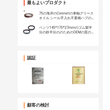
最もよいプロダクト
75の海岸のConmetの車軸グリース
オイル シール手入れ不要橋ハブの
シール133x187x24
ベンツ145*175*27mmのゴム製半
分の鉄半分ののためのOEMの質の
後輪ハブ オイル シール
認証
顧客の検討