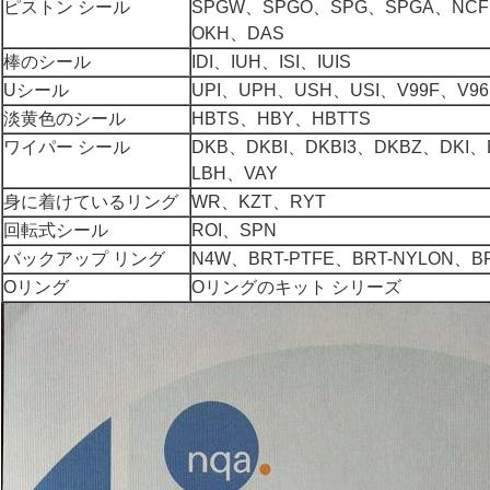
ピストン シール
SPGW、SPGO、SPG、SPGA、NCF
OKH、DAS
棒のシール
IDI、IUH、ISI、IUIS
Uシール
UPI、UPH、USH、USI、V99F、V96
淡黄色のシール
HBTS、HBY、HBTTS
ワイパー シール
DKB、DKBI、DKBI3、DKBZ、DKI、
LBH、VAY
身に着けているリング
WR、KZT、RYT
回転式シール
ROI、SPN
バックアップ リング
N4W、BRT-PTFE、BRT-NYLON、B
Oリング
Oリングのキット シリーズ