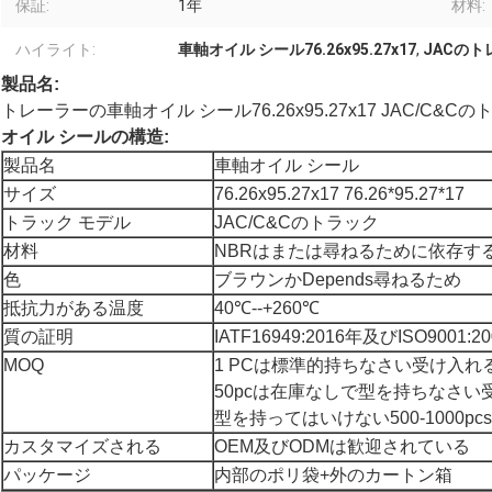
保証:
1年
材料:
ハイライト:
車軸オイル シール76.26x95.27x17
,
JACの
製品名:
トレーラーの車軸オイル シール76.26x95.27x17 JAC/C
オイル シールの構造:
製品名
車軸オイル シール
サイズ
76.26x95.27x17 76.26*95.27*17
トラック モデル
JAC/C&Cのトラック
材料
NBRはまたは尋ねるために依存す
色
ブラウンかDepends尋ねるため
抵抗力がある温度
40℃--+260℃
質の証明
IATF16949:2016年及びISO9001:2
MOQ
1 PCは標準的持ちなさい受け入
50pcは在庫なしで型を持ちなさ
型を持ってはいけない500-1000pcs
カスタマイズされる
OEM及びODMは歓迎されている
パッケージ
内部のポリ袋+外のカートン箱