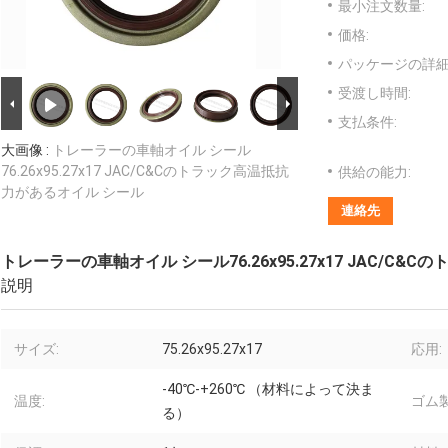
最小注文数量:
価格:
パッケージの詳細
受渡し時間:
支払条件:
大画像 :
トレーラーの車軸オイル シール
76.26x95.27x17 JAC/C&Cのトラック高温抵抗
供給の能力:
力があるオイル シール
連絡先
トレーラーの車軸オイル シール76.26x95.27x17 JAC/C
説明
サイズ:
75.26x95.27x17
応用:
-40℃-+260℃ （材料によって決ま
温度:
ゴム製
る）