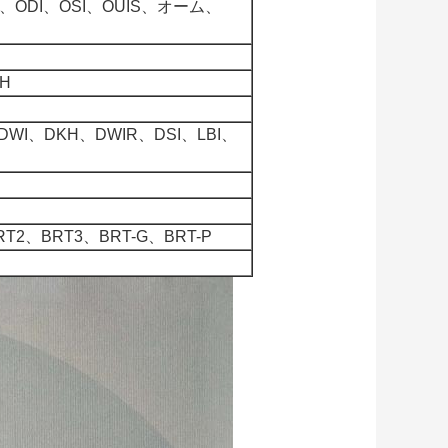
、ODI、OSI、OUIS、オーム、
H
DWI、DKH、DWIR、DSI、LBI、
RT2、BRT3、BRT-G、BRT-P