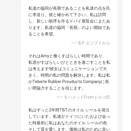
私達の協同が長期であることを私達の点を氏
に李送り、彼と確かめて下さい。私は訪問
し、新しい順序を作るドバイ展覧会にまたあ
ります。私達の協同「長期」のよい開始であ
ることを希望。
—— B.P. エジプトから
それはAmyと働くすばらしい時間であり、
私逹がすばらしいひとときを過ごすことを私
は考えます!彼女はコミュニケーションで大
きく、時間の私の問題を解決します。私は私
がTebiete Rubber Prouducts Companyに長
い間協力することを信じます。
—— モハメッドFromトルコ氏
私はずっと2年間TBTのオイル シールを発注
しています。私達がドイツにいたおよび会っ
た時最初に私はあなたのオイル シールの色
そして質を愛します。価格は私のために良い