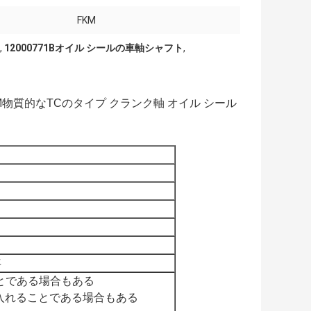
FKM
,
12000771Bオイル シールの車軸シャフト
,
KM物質的なTCのタイプ クランク軸 オイル シール
年
ことである場合もある
け入れることである場合もある