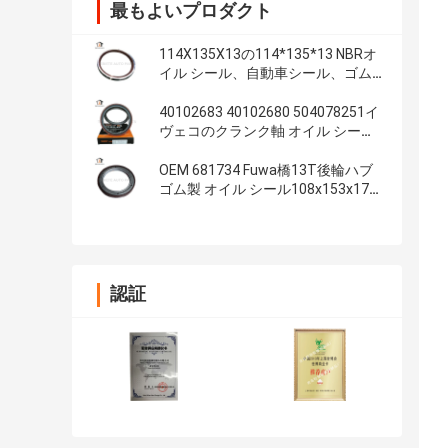
最もよいプロダクト
114X135X13の114*135*13 NBRオ
イル シール、自動車シール、ゴム
製部品、オイル シール材料:NBR
40102683 40102680 504078251イ
ヴェコのクランク軸 オイル シール
100*130*13/14の内部の迷路オイ
ル シール
OEM 681734 Fuwa橋13T後輪ハブ
ゴム製 オイル シール108x153x17
4.250x6.000x0.680のインチ
認証