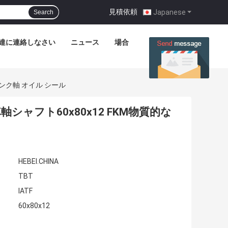
見積依頼
|
Japanese
Search
達に連絡しなさい
ニュース
場合
ランク軸 オイル シール
車軸シャフト60x80x12 FKM物質的な
HEBEI.CHINA
TBT
IATF
60x80x12