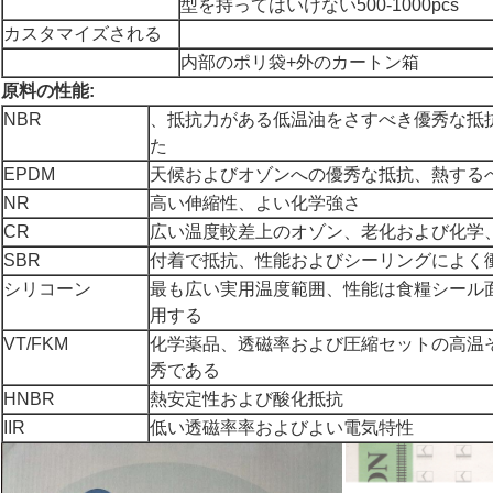
型を持ってはいけない500-1000pcs
カスタマイズされる
内部のポリ袋+外のカートン箱
原料の性能:
NBR
、抵抗力がある低温油をさすべき優秀な抵
た
EPDM
天候およびオゾンへの優秀な抵抗、熱する
NR
高い伸縮性、よい化学強さ
CR
広い温度較差上のオゾン、老化および化学
SBR
付着で抵抗、性能およびシーリングによく
シリコーン
最も広い実用温度範囲、性能は食糧シール
用する
VT/FKM
化学薬品、透磁率および圧縮セットの高温
秀である
HNBR
熱安定性および酸化抵抗
IIR
低い透磁率率およびよい電気特性