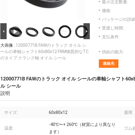
最小注文数量:
価格:
パッケージの詳細
受渡し時間:
支払条件:
大画像 :
12000771B FAWのトラック オイル シ
ールの車軸シャフト60x80x12 FKM物質的なTC
供給の能力:
のタイプ クランク軸 オイル シール
連絡先
12000771B FAWのトラック オイル シールの車軸シャフト60x
ル シール
説明
サイズ:
60x80x12
適用:
-40℃〜+ 260℃（材質により異なり
温度:
ゴム起
ます）