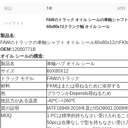
保証:
1年
材料:
FAWのトラック オイル シールの車軸シャフト
ハイライト:
60x80x12クランク軸 オイル シール
製品名:
FAWのトラックの車軸シャフト オイル シール60x80x12のF
OEM:
12000771B
オイル シールの構造:
製品名
車輪ハブ オイル シール
サイズ
60X80X12
トラック モデル
FAWのトラック
材料
FKMはまたは尋ねるために依存する
色
ブラウンかDepends尋ねるため
抵抗力がある温度
-40℃--+260℃
質の証明
IATF16949:2016年及びISO9001:2008
MOQ
1 PCは標準的持ちなさい受け入れる
50pcは在庫なしで型を持ちなさい受