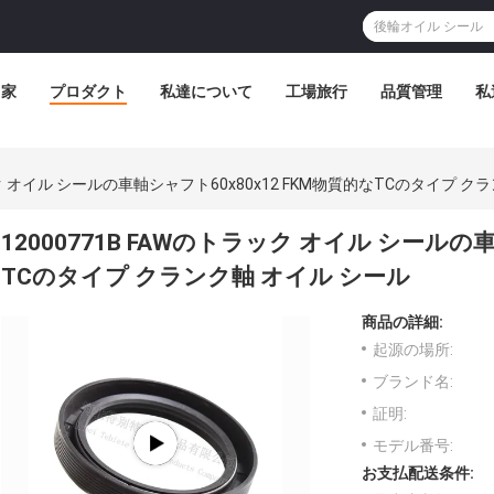
家
プロダクト
私達について
工場旅行
品質管理
私
ラック オイル シールの車軸シャフト60x80x12 FKM物質的なTCのタイプ ク
12000771B FAWのトラック オイル シールの
TCのタイプ クランク軸 オイル シール
商品の詳細:
起源の場所:
ブランド名:
証明:
モデル番号:
お支払配送条件: