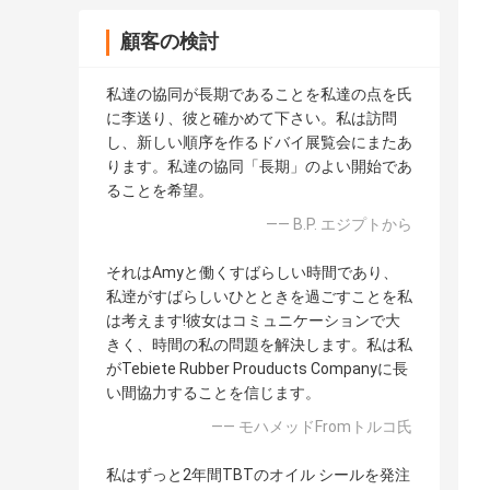
顧客の検討
私達の協同が長期であることを私達の点を氏
に李送り、彼と確かめて下さい。私は訪問
し、新しい順序を作るドバイ展覧会にまたあ
ります。私達の協同「長期」のよい開始であ
ることを希望。
—— B.P. エジプトから
それはAmyと働くすばらしい時間であり、
私逹がすばらしいひとときを過ごすことを私
は考えます!彼女はコミュニケーションで大
きく、時間の私の問題を解決します。私は私
がTebiete Rubber Prouducts Companyに長
い間協力することを信じます。
—— モハメッドFromトルコ氏
私はずっと2年間TBTのオイル シールを発注