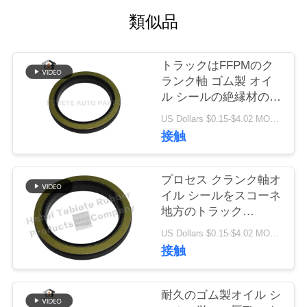
質
類似品
管
理
トラックはFFPMのク
ランク軸 ゴム製 オイ
ル シールの絶縁材の老
私
化の摩耗抵抗力がある
US Dollars $0.15-$4.02 MOQ:10PCS
1409890 1313719を分
達
接触
ける
に
プロセス クランク軸オ
連
イル シールをスコーネ
地方のトラック
絡
1409890内部の回転式
US Dollars $0.15-$4.02 MOQ:500pcs
オイル シールのための
し
接触
引っ張るミラー
な
75x100x10/13mm
耐久のゴム製オイル シ
さ