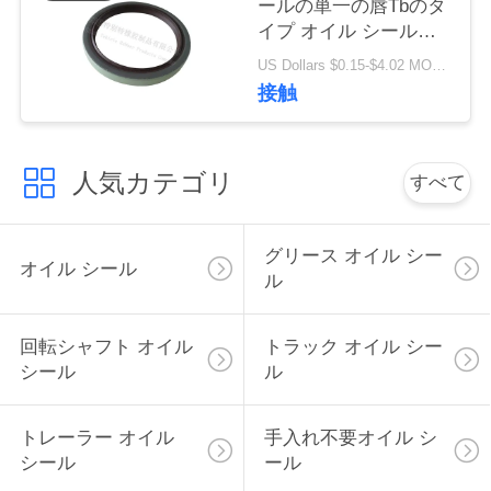
ールの単一の唇Tbのタ
い
イプ オイル シールの
高いの質材料
US Dollars $0.15-$4.02 MOQ:20pcs
80x100x10mm
接触
ニ
ュ
人気カテゴリ
すべて
ー
ス
グリース オイル シー
オイル シール
ル
場
回転シャフト オイル
トラック オイル シー
合
シール
ル
地
トレーラー オイル
手入れ不要オイル シ
シール
ール
図