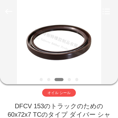
Te
Bie
Te
Rubber
Product
Co.,
Ltd..
All
家
Rights
Reserved.
Developed
by
ECER
プ
ロ
ダ
ク
ト
オイル シール
DFCV 153のトラックのための
私
60x72x7 TCのタイプ ダイバー シャ