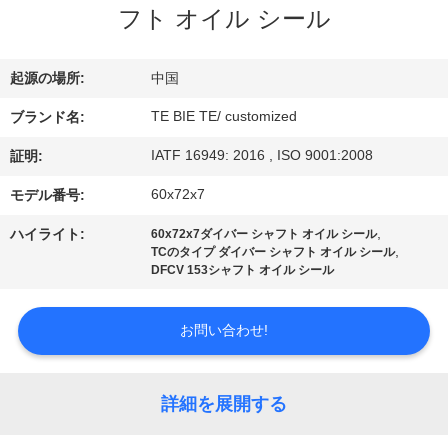
達
フト オイル シール
に
つ
起源の場所:
中国
い
TE BIE TE/ customized
ブランド名:
て
IATF 16949: 2016 , ISO 9001:2008
証明:
60x72x7
モデル番号:
工
,
ハイライト:
60x72x7ダイバー シャフト オイル シール
,
TCのタイプ ダイバー シャフト オイル シール
場
DFCV 153シャフト オイル シール
旅
お問い合わせ!
行
詳細を展開する
品