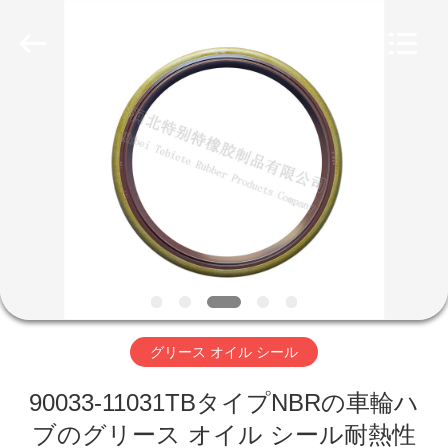
Te
Bie
Te
Rubber
Product
Co.,
Ltd..
All
家
Rights
Reserved.
Developed
by
ECER
プ
ロ
ダ
ク
ト
グリース オイル シール
90033-11031TBタイプNBRの車輪ハ
私
ブのグリース オイル シール耐熱性