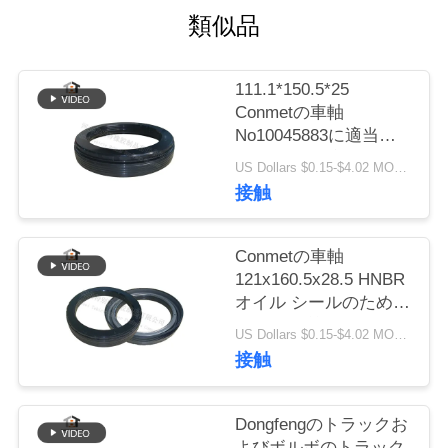
質
類似品
管
理
111.1*150.5*25
Conmetの車軸
No10045883に適当な
私
元の工場ハブ オイル
US Dollars $0.15-$4.02 MOQ:20個
シール
接触
達
に
Conmetの車軸
連
121x160.5x28.5 HNBR
オイル シールのための
絡
元の工場質10045887の
US Dollars $0.15-$4.02 MOQ:20個
車輪ハブ オイル シー
し
接触
ル
な
Dongfengのトラックお
さ
よびボルボのトラック