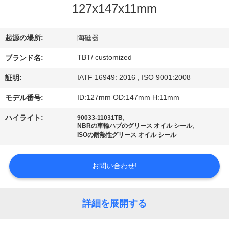
達
127x147x11mm
に
つ
起源の場所:
陶磁器
い
TBT/ customized
ブランド名:
IATF 16949: 2016 , ISO 9001:2008
て
証明:
ID:127mm OD:147mm H:11mm
モデル番号:
工
,
ハイライト:
90033-11031TB
,
NBRの車輪ハブのグリース オイル シール
場
ISOの耐熱性グリース オイル シール
旅
お問い合わせ!
行
詳細を展開する
品