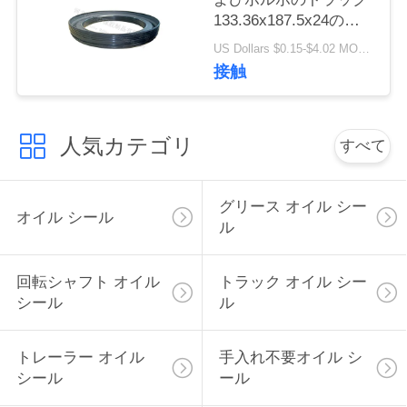
133.36x187.5x24のた
い
めの10045884 Conmet
US Dollars $0.15-$4.02 MOQ:20個
の車軸オイル シール
接触
ニ
ュ
人気カテゴリ
すべて
ー
ス
グリース オイル シー
オイル シール
ル
場
回転シャフト オイル
トラック オイル シー
合
シール
ル
トレーラー オイル
手入れ不要オイル シ
地
シール
ール
図