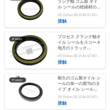
質
ランク軸 ゴム製 オイ
ル シールの絶縁材の老
管
化の摩耗抵抗力がある
US Dollars $0.15-$4.02 MOQ:10PCS
1409890 1313719を分
接触
理
ける
プロセス クランク軸オ
私
イル シールをスコーネ
達
地方のトラック
1409890内部の回転式
US Dollars $0.15-$4.02 MOQ:500pcs
に
オイル シールのための
接触
引っ張るミラー
連
75x100x10/13mm
絡
耐久のゴム製オイル シ
ールの単一の唇Tbのタ
し
イプ オイル シールの
高いの質材料
な
US Dollars $0.15-$4.02 MOQ:20pcs
80x100x10mm
接触
さ