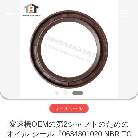
Te
Bie
Te
Rubber
Product
Co.,
Ltd..
All
家
Rights
Reserved.
Developed
by
ECER
プ
ロ
ダ
ク
ト
オイル シール
変速機OEMの第2シャフトのための
私
オイル シール『0634301020 NBR TC