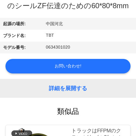
達
のシールZF伝達のための60*80*8mm
に
つ
起源の場所:
中国河北
い
TBT
ブランド名:
て
0634301020
モデル番号:
お問い合わせ!
工
場
詳細を展開する
旅
行
類似品
品
トラックはFFPMのク